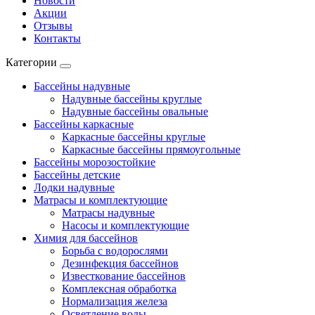
Новости
Акции
Отзывы
Контакты
Категории
Бассейны надувные
Надувные бассейны круглые
Надувные бассейны овальные
Бассейны каркасные
Каркасные бассейны круглые
Каркасные бассейны прямоугольные
Бассейны морозостойкие
Бассейны детские
Лодки надувные
Матрасы и комплектующие
Матрасы надувные
Насосы и комплектующие
Химия для бассейнов
Борьба с водорослями
Дезинфекция бассейнов
Известкование бассейнов
Комплексная обработка
Нормализация железа
Осветление воды