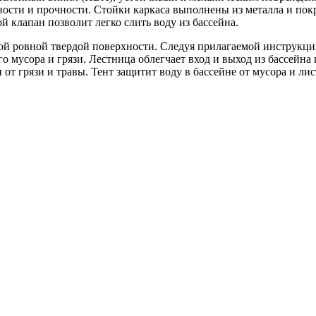
ности и прочности. Стойки каркаса выполнены из металла и по
й клапан позволит легко слить воду из бассейна.
ой ровной твердой поверхности. Следуя прилагаемой инструкции
го мусора и грязи. Лестница облегчает вход и выход из бассейн
от грязи и травы. Тент защитит воду в бассейне от мусора и ли